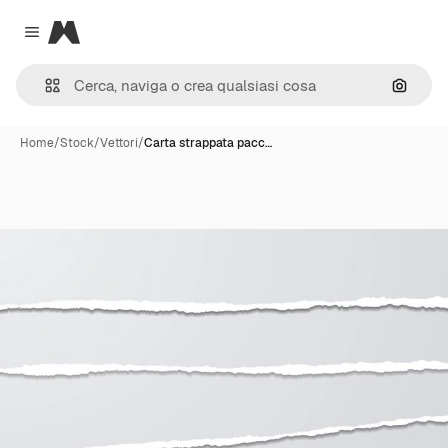
Magnific
Close menu
Cerca 
Home
/
Stock
/
Vettori
/
Carta strappata pacc…