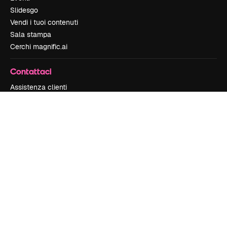
Slidesgo
Vendi i tuoi contenuti
Sala stampa
Cerchi magnific.ai
Contattaci
Assistenza clienti
Instagram
YouTube
LinkedIn
TikTok
Discord
X
Reddit
Copyright © 2010-
2026
Freepik Company S.L.U.
Tutti i diritti riservati
.