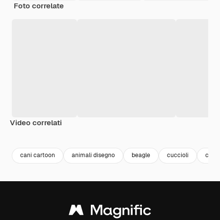
Foto correlate
Video correlati
Premium
Premium
Premium
Premium
cani cartoon
animali disegno
beagle
cuccioli
cane