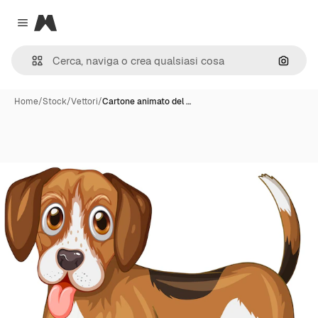
Magnific
Close menu
Cerca 
Home
/
Stock
/
Vettori
/
Cartone animato del …