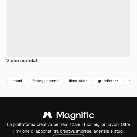
Video correlati
Premium
Premium
Generato dall'IA
Premium
Premium
nonni
festeggiamenti
illustration
grandfather
cele
La piattaforma creativa per realizzare i tuoi migliori lavori. Oltre
1 milione di abbonati tra creativi, imprese, agenzie e studi.