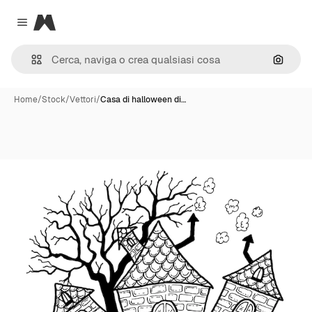
Magnific
Close menu
Cerca 
Home
/
Stock
/
Vettori
/
Casa di halloween di…