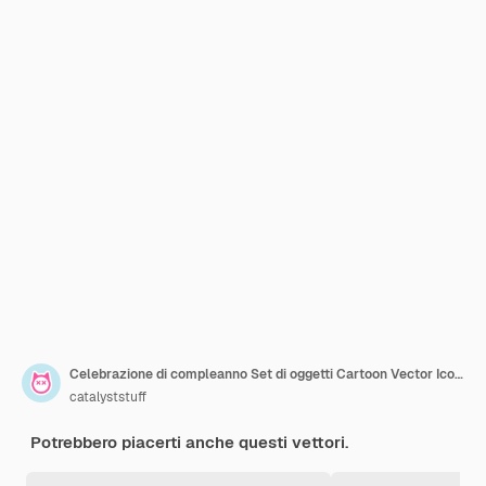
Celebrazione di compleanno Set di oggetti Cartoon Vector Icon Illustration Holiday Object Icon Isolato piatto
catalyststuff
Potrebbero piacerti anche questi vettori.