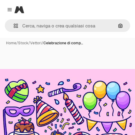
Magnific
Close menu
Cerca 
Home
/
Stock
/
Vettori
/
Celebrazione di comp…