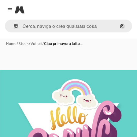
Magnific
Close menu
Cerca 
Home
/
Stock
/
Vettori
/
Ciao primavera lette…