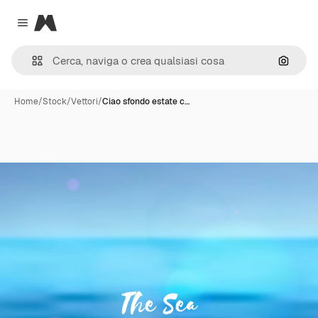
Magnific
Close menu
Cerca 
Home
/
Stock
/
Vettori
/
Ciao sfondo estate c…