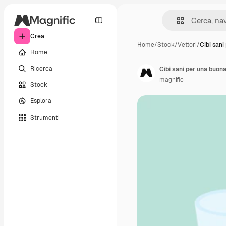
Crea
Home
/
Stock
/
Vettori
/
Cibi sani
Home
Ricerca
Cibi sani per una buon
magnific
Stock
Esplora
Strumenti