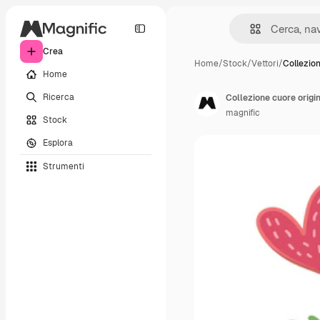
Crea
Home
/
Stock
/
Vettori
/
Collezion
Home
Ricerca
Collezione cuore origi
magnific
Stock
Esplora
Strumenti