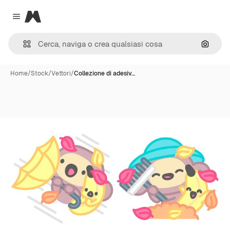
Magnific
Close menu
Cerca 
Home
/
Stock
/
Vettori
/
Collezione di adesiv…