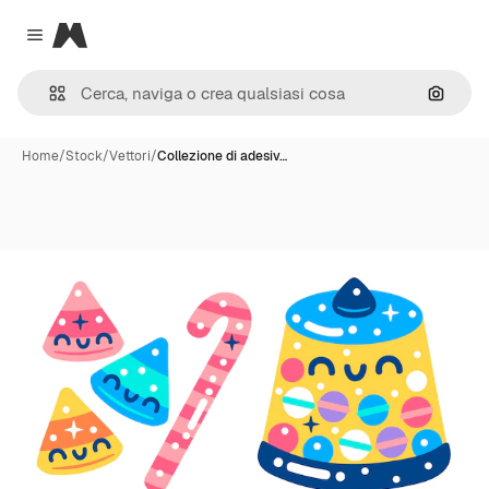
Magnific
Close menu
Cerca 
Home
/
Stock
/
Vettori
/
Collezione di adesiv…