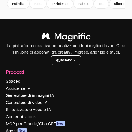
nativita
noel
christmas
natale
set
albero di n
La piattaforma creativa per realizzare i tuoi migliori lavori. Oltre
1 milione di abbonati tra creativi, imprese, agenzie e studi.
Italiano
Prodotti
Spaces
Assistente IA
Generatore di immagini IA
Generatore di video IA
Sintetizzatore vocale IA
Contenuti stock
MCP per Claude/ChatGPT
New
Agenti
New