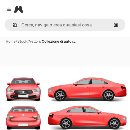
Magnific
Close menu
Cerca 
Home
/
Stock
/
Vettori
/
Collezione di auto r…