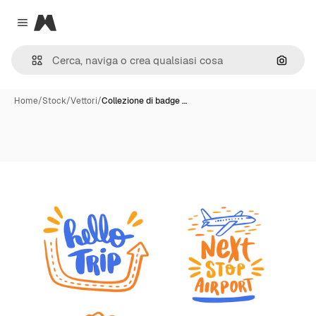
Magnific
Close menu
Cerca 
Home
/
Stock
/
Vettori
/
Collezione di badge …