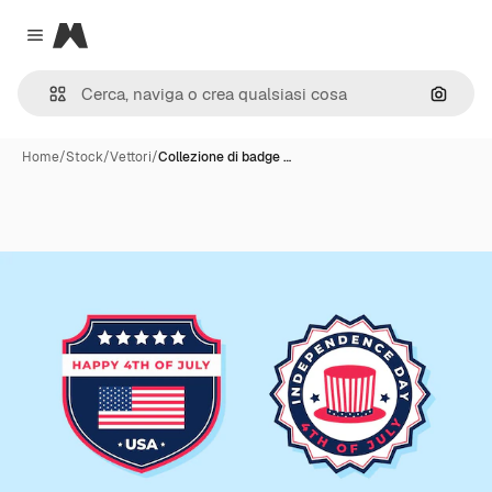
Magnific
Close menu
Cerca 
Home
/
Stock
/
Vettori
/
Collezione di badge …