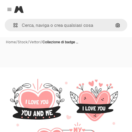
Magnific
Close menu
Cerca 
Home
/
Stock
/
Vettori
/
Collezione di badge …