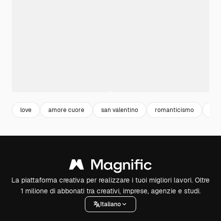
love
amore cuore
san valentino
romanticismo
cuo
La piattaforma creativa per realizzare i tuoi migliori lavori. Oltre
1 milione di abbonati tra creativi, imprese, agenzie e studi.
Italiano