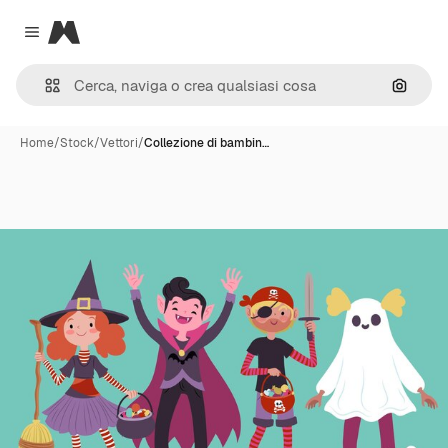
Magnific
Close menu
Cerca 
Home
/
Stock
/
Vettori
/
Collezione di bambin…