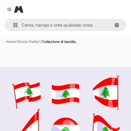
Magnific
Close menu
Cerca 
Home
/
Stock
/
Vettori
/
Collezione di bandie…