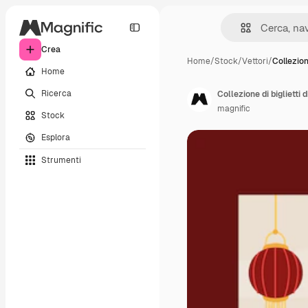
Crea
Home
/
Stock
/
Vettori
/
Collezion
Home
Ricerca
Collezione di biglietti 
magnific
Stock
Esplora
Strumenti