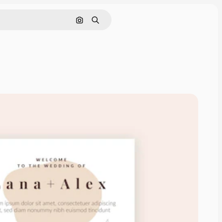
Cerca per immagine
Ricerca