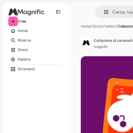
Crea
Home
/
Stock
/
Vettori
/
Collezio
Home
Ricerca
Collezione di caramell
magnific
Stock
Esplora
Strumenti