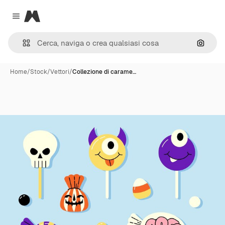
Magnific
Close menu
Cerca 
Home
/
Stock
/
Vettori
/
Collezione di carame…