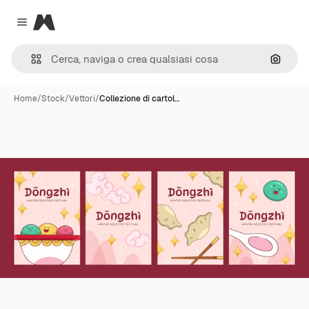
Magnific
Close menu
Cerca 
Home
/
Stock
/
Vettori
/
Collezione di cartol…