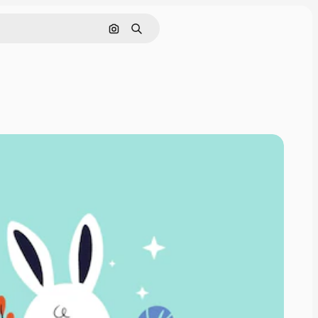
Cerca per immagine
Ricerca