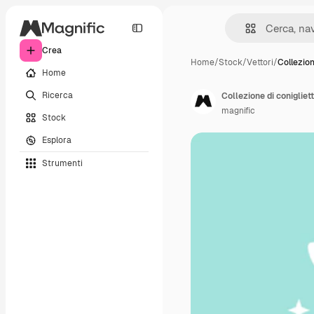
Crea
Home
/
Stock
/
Vettori
/
Collezion
Home
Ricerca
Collezione di conigliett
magnific
Stock
Esplora
Strumenti