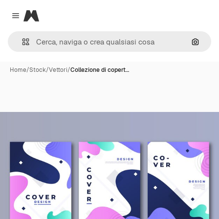
Magnific
Close menu
Cerca 
Home
/
Stock
/
Vettori
/
Collezione di copert…