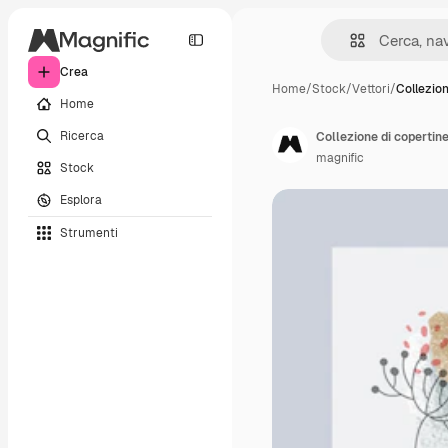
Crea
Home
/
Stock
/
Vettori
/
Collezion
Home
Ricerca
Collezione di copertin
magnific
Stock
Esplora
Strumenti