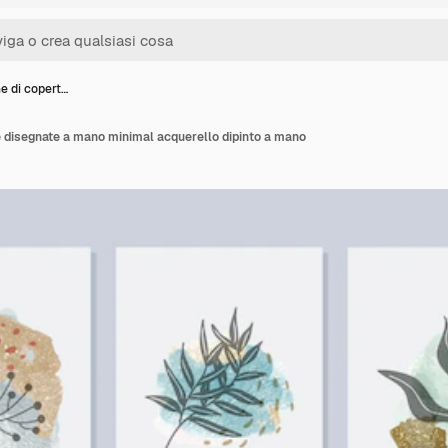
e di copert…
e disegnate a mano minimal acquerello dipinto a mano