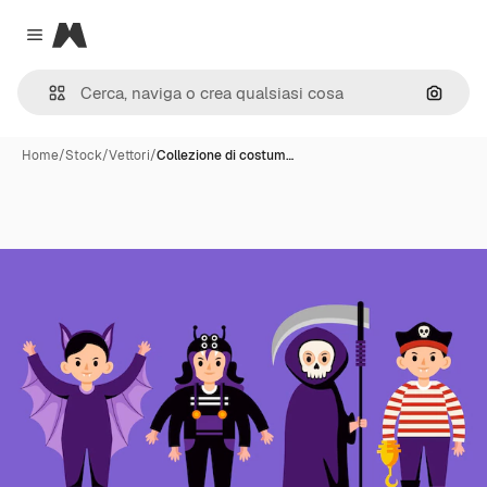
Magnific
Close menu
Cerca 
Home
/
Stock
/
Vettori
/
Collezione di costum…