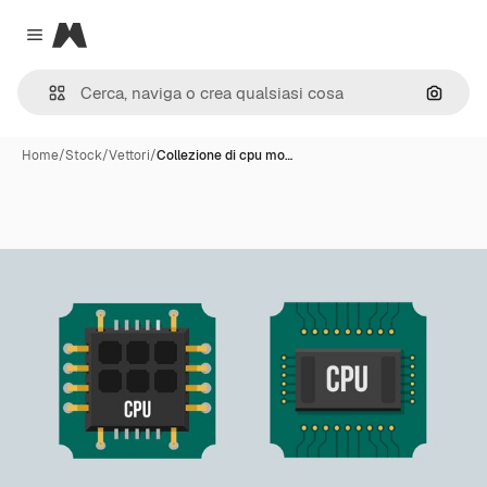
Magnific
Close menu
Cerca 
Home
/
Stock
/
Vettori
/
Collezione di cpu mo…