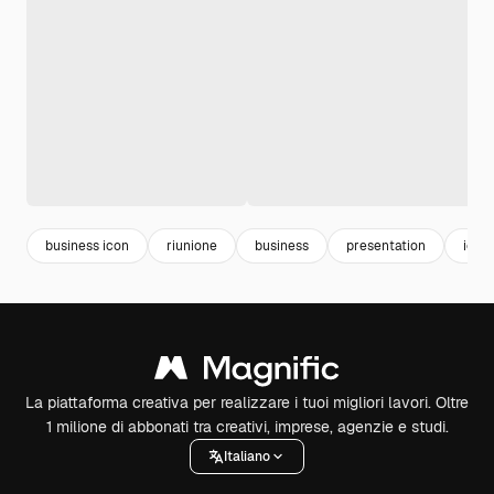
business icon
riunione
business
presentation
icon
La piattaforma creativa per realizzare i tuoi migliori lavori. Oltre
1 milione di abbonati tra creativi, imprese, agenzie e studi.
Italiano