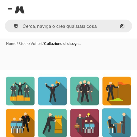
Magnific
Close menu
Cerca 
Home
/
Stock
/
Vettori
/
Collezione di disegn…