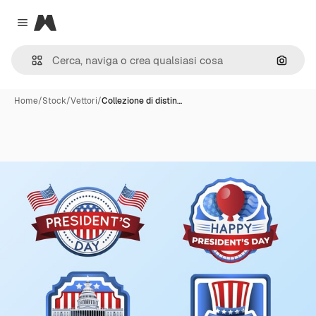
Magnific
Close menu
Cerca 
Home
/
Stock
/
Vettori
/
Collezione di distin…