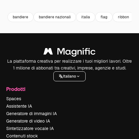
Premium
Premium
Premium
Premium
bandiere
bandiere nazionali
italia
flag
ribbon
La piattaforma creativa per realizzare i tuoi migliori lavori. Oltre
1 milione di abbonati tra creativi, imprese, agenzie e studi.
Italiano
Prodotti
Spaces
Assistente IA
Generatore di immagini IA
Generatore di video IA
Sintetizzatore vocale IA
Contenuti stock