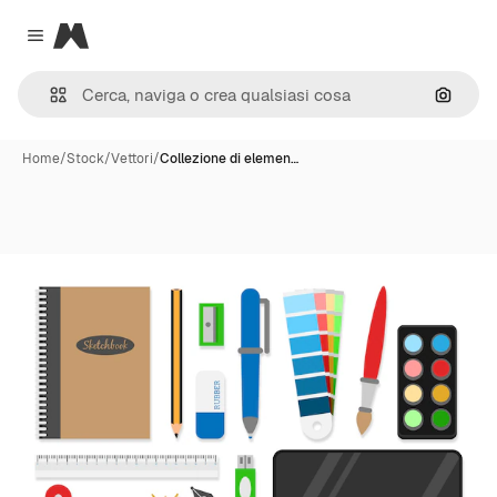
Magnific
Close menu
Cerca 
Home
/
Stock
/
Vettori
/
Collezione di elemen…