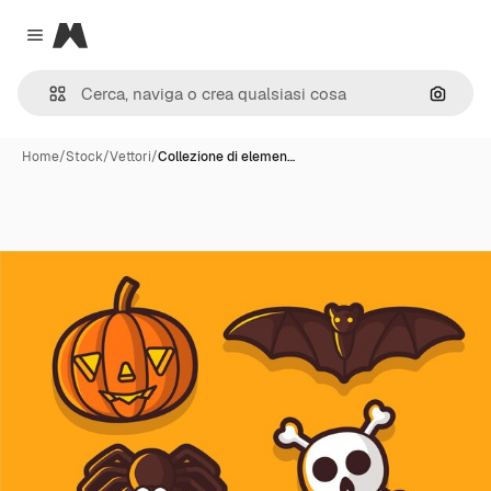
Magnific
Close menu
Cerca 
Home
/
Stock
/
Vettori
/
Collezione di elemen…