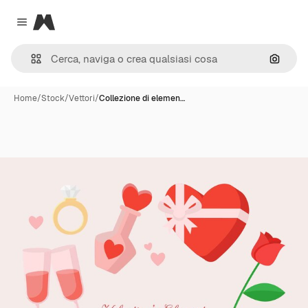
Magnific
Close menu
Cerca 
Home
/
Stock
/
Vettori
/
Collezione di elemen…