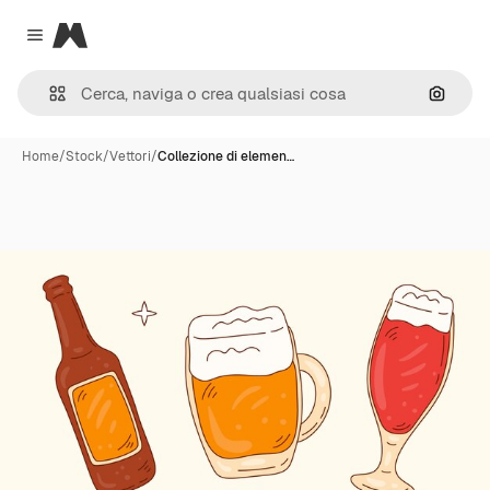
Magnific
Close menu
Cerca 
Home
/
Stock
/
Vettori
/
Collezione di elemen…