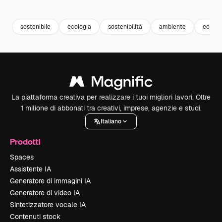
Premium
Premium
Premium
Premium
sostenibile
ecologia
sostenibilità
ambiente
eco
La piattaforma creativa per realizzare i tuoi migliori lavori. Oltre
1 milione di abbonati tra creativi, imprese, agenzie e studi.
Italiano
Prodotti
Spaces
Assistente IA
Generatore di immagini IA
Generatore di video IA
Sintetizzatore vocale IA
Contenuti stock