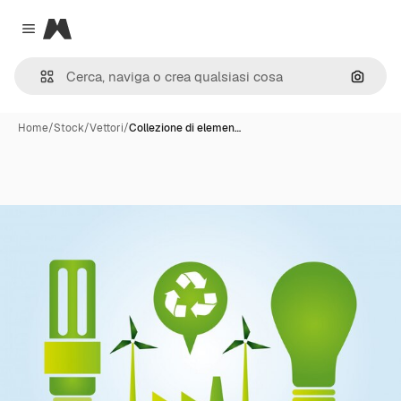
Magnific
Close menu
Cerca 
Home
/
Stock
/
Vettori
/
Collezione di elemen…