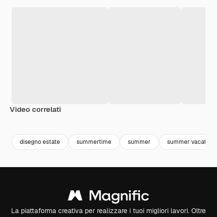
Video correlati
Premium
Premium
Premium
Premium
disegno estate
summertime
summer
summer vacation
La piattaforma creativa per realizzare i tuoi migliori lavori. Oltre