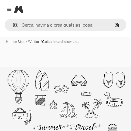
Magnific
Close menu
Cerca 
Home
/
Stock
/
Vettori
/
Collezione di elemen…