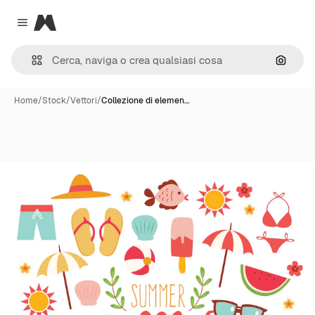
Magnific
Close menu
Cerca 
Home
/
Stock
/
Vettori
/
Collezione di elemen…