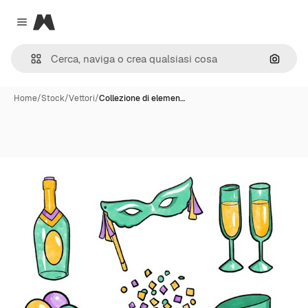
Magnific
Close menu
Cerca 
Home
/
Stock
/
Vettori
/
Collezione di elemen…