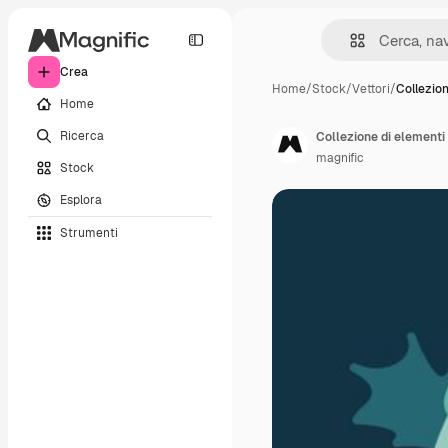
Crea
Home
/
Stock
/
Vettori
/
Collezio
Home
Ricerca
Collezione di elementi 
magnific
Stock
Esplora
Strumenti