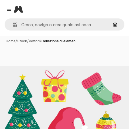
Magnific
Close menu
Cerca 
Home
/
Stock
/
Vettori
/
Collezione di elemen…