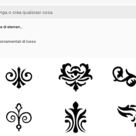
ne di elemen…
 ornamentali di lusso