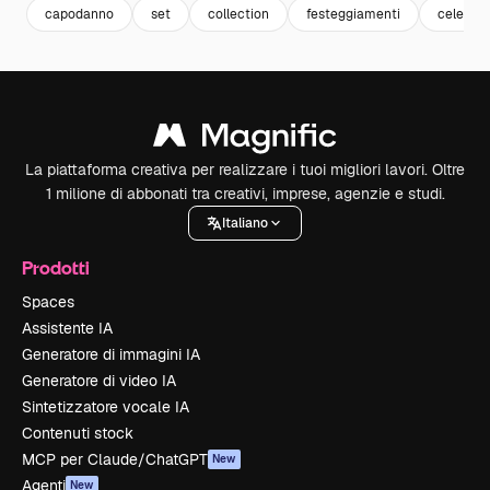
capodanno
set
collection
festeggiamenti
celebra
La piattaforma creativa per realizzare i tuoi migliori lavori. Oltre
1 milione di abbonati tra creativi, imprese, agenzie e studi.
Italiano
Prodotti
Spaces
Assistente IA
Generatore di immagini IA
Generatore di video IA
Sintetizzatore vocale IA
Contenuti stock
MCP per Claude/ChatGPT
New
Agenti
New