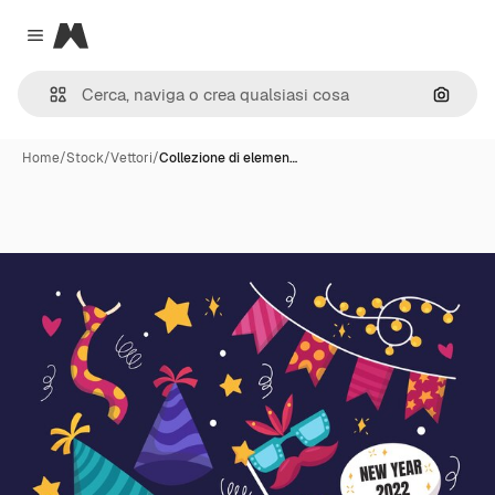
Magnific
Close menu
Cerca 
Home
/
Stock
/
Vettori
/
Collezione di elemen…