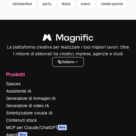
oktoberfest
party
festa
event
celebrazione
c
La piattaforma creativa per realizzare i tuoi migliori lavori. Oltre
1 milione di abbonati tra creativi, imprese, agenzie e studi.
Italiano
Prodotti
Spaces
Assistente IA
Generatore di immagini IA
Generatore di video IA
Sintetizzatore vocale IA
Contenuti stock
MCP per Claude/ChatGPT
New
Agenti
New