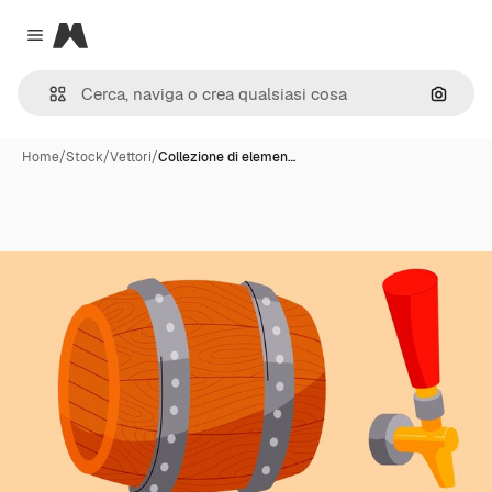
Magnific
Close menu
Cerca 
Home
/
Stock
/
Vettori
/
Collezione di elemen…