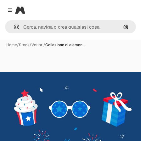
Magnific
Close menu
Cerca 
Home
/
Stock
/
Vettori
/
Collezione di elemen…