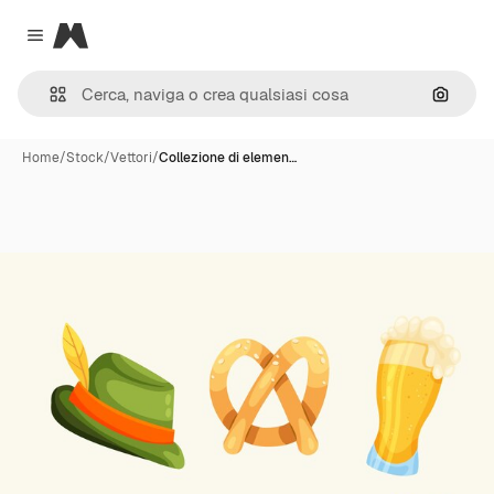
Magnific
Close menu
Cerca 
Home
/
Stock
/
Vettori
/
Collezione di elemen…