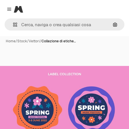
Magnific
Close menu
Cerca 
Home
/
Stock
/
Vettori
/
Collezione di etiche…