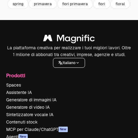
spring
primavera
fiori primavera
fiori
floral
s
La piattaforma creativa per realizzare i tuoi migliori lavori. Oltre
1 milione di abbonati tra creativi, imprese, agenzie e studi.
Italiano
Prodotti
Spaces
Assistente IA
Generatore di immagini IA
Generatore di video IA
Sintetizzatore vocale IA
Contenuti stock
MCP per Claude/ChatGPT
New
Agenti
New