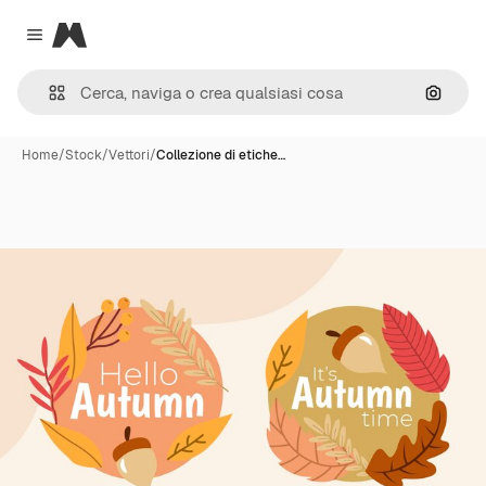
Magnific
Close menu
Cerca 
Home
/
Stock
/
Vettori
/
Collezione di etiche…