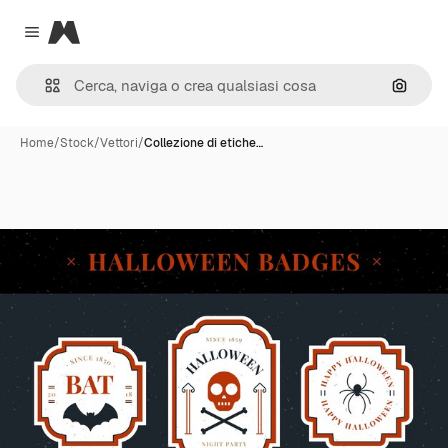
Magnific
Close menu
Cerca 
Home
/
Stock
/
Vettori
/
Collezione di etiche…