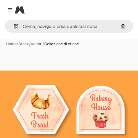
Magnific
Close menu
Cerca 
Home
/
Stock
/
Vettori
/
Collezione di etiche…